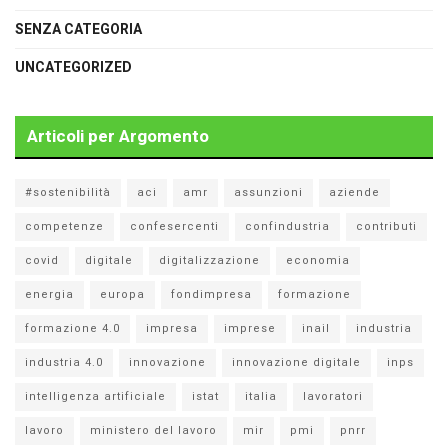
SENZA CATEGORIA
UNCATEGORIZED
Articoli per Argomento
#sostenibilità
aci
amr
assunzioni
aziende
competenze
confesercenti
confindustria
contributi
covid
digitale
digitalizzazione
economia
energia
europa
fondimpresa
formazione
formazione 4.0
impresa
imprese
inail
industria
industria 4.0
innovazione
innovazione digitale
inps
intelligenza artificiale
istat
italia
lavoratori
lavoro
ministero del lavoro
mir
pmi
pnrr