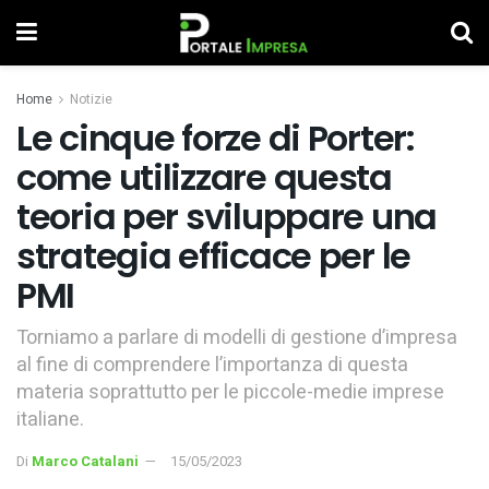
Home
Notizie
Le cinque forze di Porter:
come utilizzare questa
teoria per sviluppare una
strategia efficace per le
PMI
Torniamo a parlare di modelli di gestione d’impresa
al fine di comprendere l’importanza di questa
materia soprattutto per le piccole-medie imprese
italiane.
Di
Marco Catalani
15/05/2023