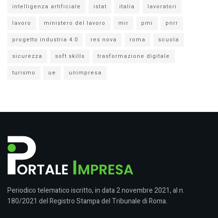
intelligenza artificiale
istat
italia
lavoratori
lavoro
ministero del lavoro
mir
pmi
pnrr
progetto industria 4.0
res nova
roma
scuola
sicurezza
soft skills
trasformazione digitale
turismo
ue
unimpresa
Periodico telematico iscritto, in data 2 novembre 2021, al n.
180/2021 del Registro Stampa del Tribunale di Roma.