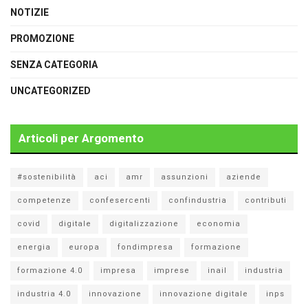
NOTIZIE
PROMOZIONE
SENZA CATEGORIA
UNCATEGORIZED
Articoli per Argomento
#sostenibilità
aci
amr
assunzioni
aziende
competenze
confesercenti
confindustria
contributi
covid
digitale
digitalizzazione
economia
energia
europa
fondimpresa
formazione
formazione 4.0
impresa
imprese
inail
industria
industria 4.0
innovazione
innovazione digitale
inps