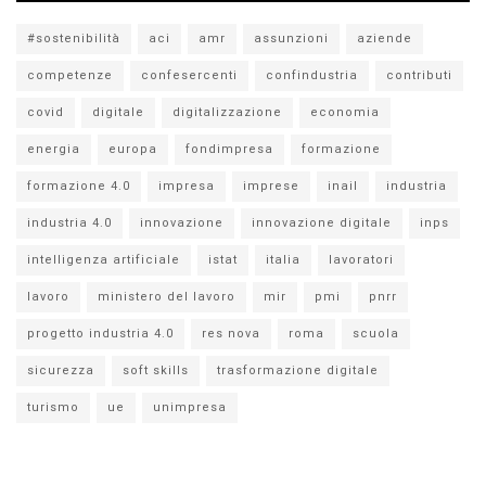
#sostenibilità
aci
amr
assunzioni
aziende
competenze
confesercenti
confindustria
contributi
covid
digitale
digitalizzazione
economia
energia
europa
fondimpresa
formazione
formazione 4.0
impresa
imprese
inail
industria
industria 4.0
innovazione
innovazione digitale
inps
intelligenza artificiale
istat
italia
lavoratori
lavoro
ministero del lavoro
mir
pmi
pnrr
progetto industria 4.0
res nova
roma
scuola
sicurezza
soft skills
trasformazione digitale
turismo
ue
unimpresa