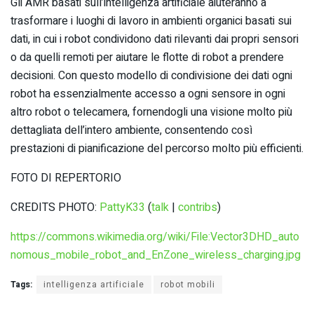
Gli AMR basati sull’intelligenza artificiale aiuteranno a
trasformare i luoghi di lavoro in ambienti organici basati sui
dati, in cui i robot condividono dati rilevanti dai propri sensori
o da quelli remoti per aiutare le flotte di robot a prendere
decisioni. Con questo modello di condivisione dei dati ogni
robot ha essenzialmente accesso a ogni sensore in ogni
altro robot o telecamera, fornendogli una visione molto più
dettagliata dell’intero ambiente, consentendo così
prestazioni di pianificazione del percorso molto più efficienti.
FOTO DI REPERTORIO
CREDITS PHOTO:
PattyK33
(
talk
|
contribs
)
https://commons.wikimedia.org/wiki/File:Vector3DHD_auto
nomous_mobile_robot_and_EnZone_wireless_charging.jpg
Tags:
intelligenza artificiale
robot mobili