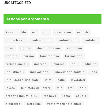
UNCATEGORIZED
Articoli per Argomento
#sostenibilità
aci
amr
assunzioni
aziende
competenze
confesercenti
confindustria
contributi
covid
digitale
digitalizzazione
economia
energia
europa
fondimpresa
formazione
formazione 4.0
impresa
imprese
inail
industria
industria 4.0
innovazione
innovazione digitale
inps
intelligenza artificiale
istat
italia
lavoratori
lavoro
ministero del lavoro
mir
pmi
pnrr
progetto industria 4.0
res nova
roma
scuola
sicurezza
soft skills
trasformazione digitale