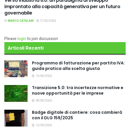
Verso Industria 6.0: un paradigma di sviluppo
improntato alla capacità generativa per un futuro
governabile
DI
MARCO CATALANI
17/02/2026
Please
login
to join discussion
Articoli Recenti
Programma di fatturazione per partita IVA:
guida pratica alla scelta giusta
15/04/2026
Transizione 5.0: tra incertezze normative e
nuove opportunità per le imprese
09/04/2026
Badge digitale di cantiere: cosa cambierà
con il DLG 159/2025
12/03/2026