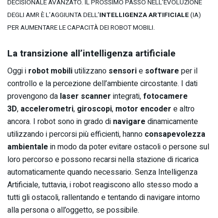
DECISIONALE AVANZATO. IL PROSSIMO PASSO NELL’EVOLUZIONE
DEGLI AMR È L’AGGIUNTA DELL’
INTELLIGENZA ARTIFICIALE
(IA)
PER AUMENTARE LE CAPACITÀ DEI ROBOT MOBILI.
La transizione all’intelligenza artificiale
Oggi i
robot mobili
utilizzano
sensori
e
software
per il
controllo e la percezione dell’ambiente circostante. I dati
provengono da
laser scanner
integrati,
fotocamere
3D
,
accelerometri
,
giroscopi
,
motor
encoder
e altro
ancora. I robot sono in grado di
navigare
dinamicamente
utilizzando i percorsi più efficienti, hanno
consapevolezza
ambientale
in modo da poter evitare ostacoli o persone sul
loro percorso e possono recarsi nella stazione di ricarica
automaticamente quando necessario. Senza Intelligenza
Artificiale, tuttavia, i robot reagiscono allo stesso modo a
tutti gli ostacoli, rallentando e tentando di navigare intorno
alla persona o all’oggetto, se possibile.