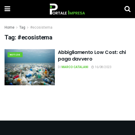
Home
Tag
#ecosistema
Tag:
#ecosistema
Abbigliamento Low Cost: chi
NOTIZIE
paga davvero
DI
MARCO CATALANI
16/08/2023