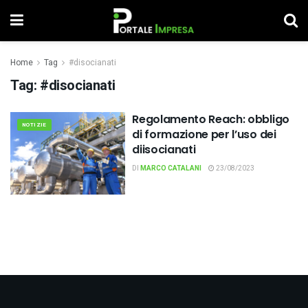
Home
Tag
#disocianati
Tag:
#disocianati
Regolamento Reach: obbligo
NOTIZIE
di formazione per l’uso dei
diisocianati
DI
MARCO CATALANI
23/08/2023