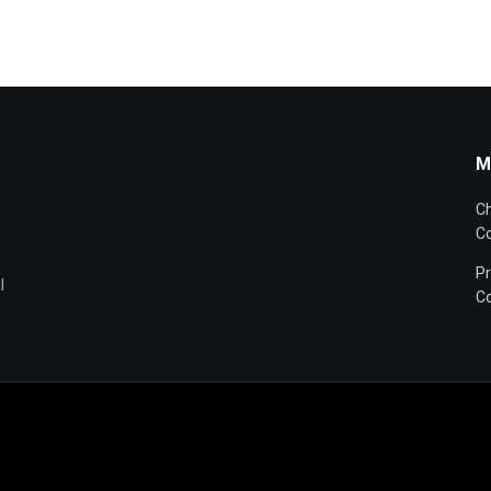
M
Ch
Co
Pr
l
Co