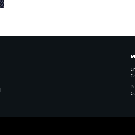
M
Ch
Co
Pr
l
Co